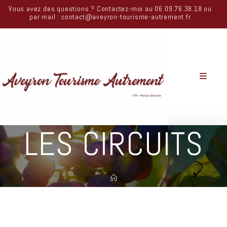
Vous avez des questions ? Contactez-moi au 06.09.76.38.18 ou
par mail : contact@aveyron-tourisme-autrement.fr
LES CIRCUITS