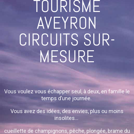
TOURISME
AVEYRON
CIRCUITS SUR-
MESURE
Vous voulez vous échapper seul, à deux, en famille le
temps d’une journée.
Vous avez des idées, des envies, plus ou moins
insolites…
cueillette de champignons, pêche, plongée, brame du